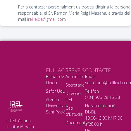
Per a contactar personalment us podeu dirigir a la persona
responsable, el Sr. Ramon Maria Reig i Masana, a través del
mail
irellleida@gmail.com
ENLLAÇOS
SERVEIS
CONTACTE
Bisbat de
Administració
Email:
Lleida
secretaria@irellleida.co
Secretaria
Safor UdL
Telèfon
Direcció
(+34) 973 28 15 38
Ateneu
IREL
Universitari
Horari d'atenció:
Cap
Sant Pacià
Dl.-Dj.
d'Estudis
10:00-13.00 h/17.00
L'IREL és una
Documentació
a 20.00 h.
institució de la
Dv.