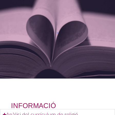
INFORMACIÓ
Anàlisi del currículum de religió