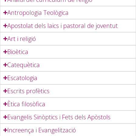
Antropologia Teològica
Apostolat dels laics i pastoral de joventut
Art i religió
Bioètica
Catequètica
Escatologia
Escrits profètics
Ètica filosòfica
Evangelis Sinòptics i Fets dels Apòstols
Increença i Evangelització