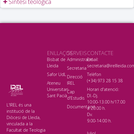
Síntesi teològica
ENLLAÇOS
SERVEIS
CONTACTE
Bisbat de
Administració
Email:
Lleida
secretaria@irellleida.co
Secretaria
Safor UdL
Telèfon
Direcció
(+34) 973 28 15 38
Ateneu
IREL
Universitari
Horari d'atenció:
Cap
Sant Pacià
Dl.-Dj.
d'Estudis
10:00-13.00 h/17.00
L'IREL és una
Documentació
a 20.00 h.
institució de la
Dv.
Diòcesi de Lleida,
9.00-14:00 h.
vinculada a la
Facultat de Teologia
Juliol