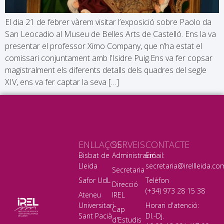
El dia 21 de febrer vàrem visitar l’exposició sobre Paolo da
San Leocadio al Museu de Belles Arts de Castelló. Ens la va
presentar el professor Ximo Company, que n’ha estat el
comissari conjuntament amb l’Isidre Puig.Ens va fer copsar
magistralment els diferents detalls dels quadres del segle
XIV, ens va fer captar la seva […]
ENLLAÇOS
SERVEIS
CONTACTE
Bisbat de
Administració
Email:
Lleida
secretaria@irellleida.co
Secretaria
Safor UdL
Telèfon
Direcció
(+34) 973 28 15 38
Ateneu
IREL
Universitari
Horari d'atenció:
Cap
Sant Pacià
Dl.-Dj.
d'Estudis