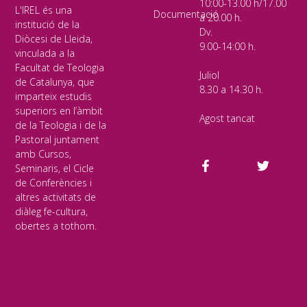
10:00-13.00 h/17.00
L'IREL és una
Documentació
a 20.00 h.
institució de la
Dv.
Diòcesi de Lleida,
9.00-14:00 h.
vinculada a la
Facultat de Teologia
Juliol
de Catalunya, que
8.30 a 14.30 h.
imparteix estudis
superiors en l’àmbit
Agost tancat
de la Teologia i de la
Pastoral juntament
amb Cursos,
Seminaris, el Cicle
de Conferències i
altres activitats de
diàleg fe-cultura,
obertes a tothom.