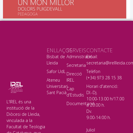
ENLLAÇOS
SERVEIS
CONTACTE
Bisbat de
Administració
Email:
Lleida
secretaria@irellleida.co
Secretaria
Safor UdL
Telèfon
Direcció
(+34) 973 28 15 38
Ateneu
IREL
Universitari
Horari d'atenció:
Cap
Sant Pacià
Dl.-Dj.
d'Estudis
10:00-13.00 h/17.00
L'IREL és una
Documentació
a 20.00 h.
institució de la
Dv.
Diòcesi de Lleida,
9.00-14:00 h.
vinculada a la
Facultat de Teologia
Juliol
de Catalunya, que