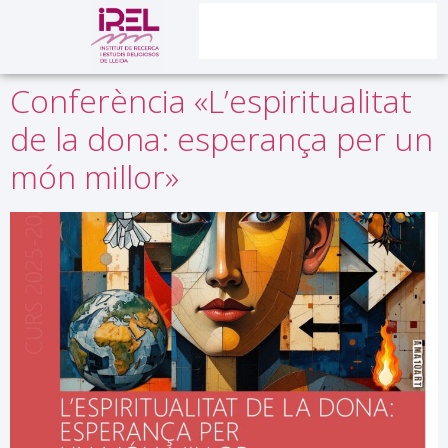
contingut
Conferència «L’espiritualitat
de la dona: esperança per un
món millor»