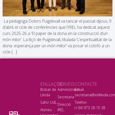
La pedagoga Dolors Puigdevall va tancar el passat dijous, 9
d’abril, el cicle de conferències que l’IREL ha dedicat aquest
curs 2025-26 a ‘El paper de la dona en la construcció d’un
món milor’. La lliçó de Puigdevall, titulada ‘L’espiritualitat de la
dona: esperança per un món millor’ va posar el colofó a un
cicle […]
ENLLAÇOS
SERVEIS
CONTACTE
Bisbat de
Administració
Email:
Lleida
secretaria@irellleida.co
Secretaria
Safor UdL
Telèfon
Direcció
(+34) 973 28 15 38
Ateneu
IREL