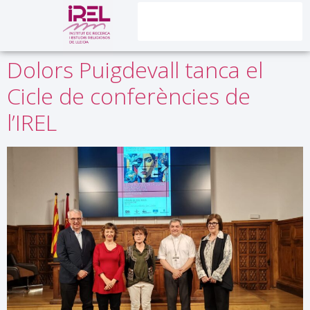
contingut
Dolors Puigdevall tanca el
Cicle de conferències de
l’IREL