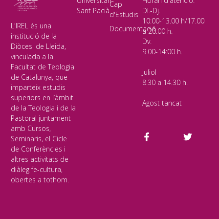
Universitari
Horari d'atenció:
Cap
Sant Pacià
Dl.-Dj.
d'Estudis
10:00-13.00 h/17.00
L'IREL és una
Documentació
a 20.00 h.
institució de la
Dv.
Diòcesi de Lleida,
9.00-14:00 h.
vinculada a la
Facultat de Teologia
Juliol
de Catalunya, que
8.30 a 14.30 h.
imparteix estudis
superiors en l’àmbit
Agost tancat
de la Teologia i de la
Pastoral juntament
amb Cursos,
Seminaris, el Cicle
de Conferències i
altres activitats de
diàleg fe-cultura,
obertes a tothom.