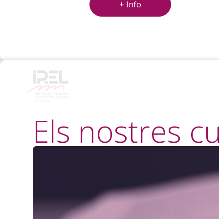
+ Info
Els nostres cu