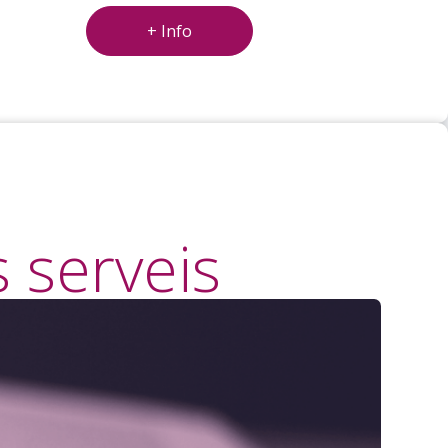
+ Info
s serveis