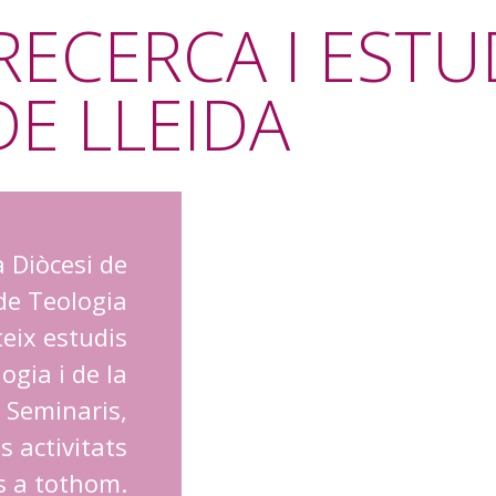
RECERCA I ESTU
DE LLEIDA
a Diòcesi de
 de Teologia
eix estudis
ogia i de la
, Seminaris,
s activitats
s a tothom.