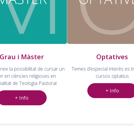
Grau i Màster
Optatives
reix la possibilitat de cursar un
Temes d’especial interès es t
r en ciències religioses en
cursos optatius
ialitat de Teologia Pastoral.
+ Info
+ Info