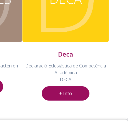
Deca
racten en
Declaració Eclesiàstica de Competència
Acadèmica
DECA
+ Info