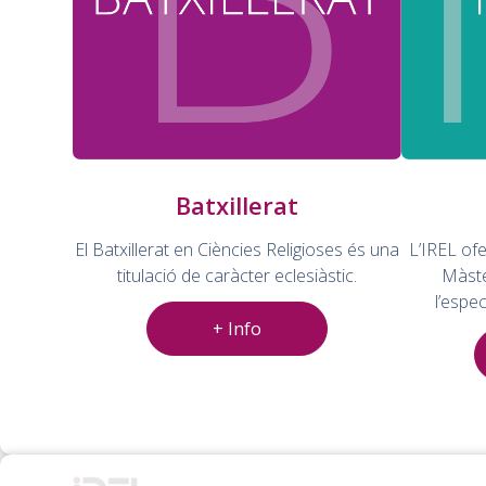
Batxillerat
El Batxillerat en Ciències Religioses és una
L’IREL ofe
titulació de caràcter eclesiàstic.
Màste
l’espec
+ Info