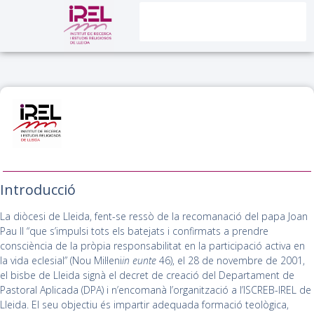
Introducció
La diòcesi de Lleida, fent-se ressò de la recomanació del papa Joan
Pau II “que s’impulsi tots els batejats i confirmats a prendre
consciència de la pròpia responsabilitat en la participació activa en
la vida eclesial” (Nou Mil·leni
in eunte
46), el 28 de novembre de 2001,
el bisbe de Lleida signà el decret de creació del Departament de
Pastoral Aplicada (DPA) i n’encomanà l’organització a l’ISCREB-IREL de
Lleida. El seu objectiu és impartir adequada formació teològica,