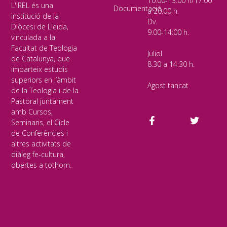
10:00-13.00 h/17.00
L'IREL és una
Documentació
a 20.00 h.
institució de la
Dv.
Diòcesi de Lleida,
9.00-14:00 h.
vinculada a la
Facultat de Teologia
Juliol
de Catalunya, que
8.30 a 14.30 h.
imparteix estudis
superiors en l’àmbit
Agost tancat
de la Teologia i de la
Pastoral juntament
amb Cursos,
Seminaris, el Cicle
de Conferències i
altres activitats de
diàleg fe-cultura,
obertes a tothom.