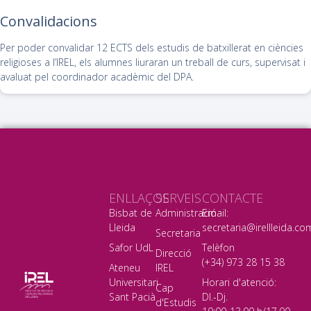
Convalidacions
Per poder convalidar 12 ECTS dels estudis de batxillerat en ciències
religioses a l’IREL, els alumnes liuraran un treball de curs, supervisat i
avaluat pel coordinador acadèmic del DPA.
ENLLAÇOS
SERVEIS
CONTACTE
Bisbat de
Administració
Email:
Lleida
secretaria@irellleida.co
Secretaria
Safor UdL
Telèfon
Direcció
(+34) 973 28 15 38
Ateneu
IREL
Universitari
Horari d'atenció:
Cap
Sant Pacià
Dl.-Dj.
d'Estudis