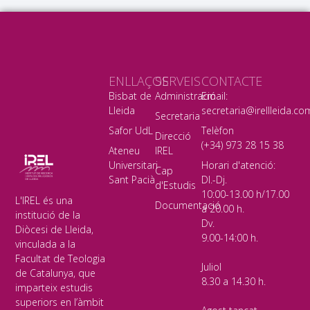
ENLLAÇOS
SERVEIS
CONTACTE
Bisbat de
Administració
Email:
Lleida
secretaria@irellleida.co
Secretaria
Safor UdL
Telèfon
Direcció
(+34) 973 28 15 38
Ateneu
IREL
Universitari
Horari d'atenció:
Cap
Sant Pacià
Dl.-Dj.
d'Estudis
10:00-13.00 h/17.00
L'IREL és una
Documentació
a 20.00 h.
institució de la
Dv.
Diòcesi de Lleida,
9.00-14:00 h.
vinculada a la
Facultat de Teologia
Juliol
de Catalunya, que
8.30 a 14.30 h.
imparteix estudis
superiors en l’àmbit