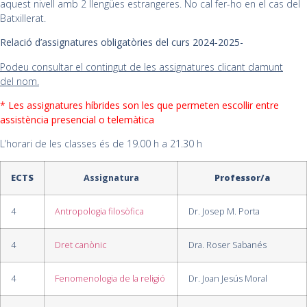
aquest nivell amb 2 llengües estrangeres. No cal fer-ho en el cas del
Batxillerat.
Relació d’assignatures obligatòries del curs 2024-2025-
Podeu consultar el contingut de les assignatures clicant damunt
del nom.
* Les assignatures híbrides son les que permeten escollir entre
assistència presencial o telemàtica
L’horari de les classes és de 19.00 h a 21.30 h
ECTS
Assignatura
Professor/a
4
Antropologia filosòfica
Dr. Josep M. Porta
4
Dret canònic
Dra. Roser Sabanés
4
Fenomenologia de la religió
Dr. Joan Jesús Moral