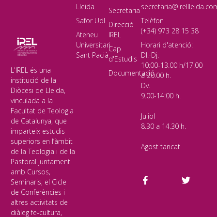
Lleida
secretaria@irellleida.co
Secretaria
Safor UdL
Telèfon
Direcció
(+34) 973 28 15 38
Ateneu
IREL
Universitari
Horari d'atenció:
Cap
Sant Pacià
Dl.-Dj.
d'Estudis
10:00-13.00 h/17.00
L'IREL és una
Documentació
a 20.00 h.
institució de la
Dv.
Diòcesi de Lleida,
9.00-14:00 h.
vinculada a la
Facultat de Teologia
Juliol
de Catalunya, que
8.30 a 14.30 h.
imparteix estudis
superiors en l’àmbit
Agost tancat
de la Teologia i de la
Pastoral juntament
amb Cursos,
Seminaris, el Cicle
de Conferències i
altres activitats de
diàleg fe-cultura,