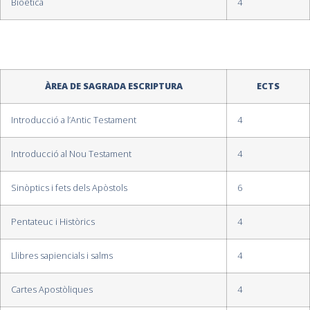
Bioètica
4
ÀREA DE SAGRADA ESCRIPTURA
ECTS
Introducció a l’Antic Testament
4
Introducció al Nou Testament
4
Sinòptics i fets dels Apòstols
6
Pentateuc i Històrics
4
Llibres sapiencials i salms
4
Cartes Apostòliques
4