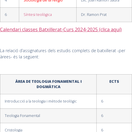
4
Sociologia de la religió
Llic. Joan Ramon Saura
6
Síntesi teològica
Dr. Ramon Prat
Calendari classes Batxillerat-Curs 2024-2025 (clica aquí)
La relació d’assignatures dels estudis complets de batxillerat -per
àrees- és la següent:
ÀREA DE TEOLOGIA FONAMENTAL I
ECTS
DOGMÀTICA
Introducció a la teologia i mètode teològic
6
Teologia Fonamental
6
Cristologia
6