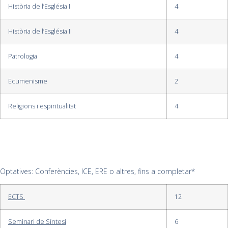
Història de l’Església I
4
Història de l’Església II
4
Patrologia
4
Ecumenisme
2
Religions i espiritualitat
4
Optatives: Conferències, ICE, ERE o altres, fins a completar*
ECTS
12
Seminari de Síntesi
6