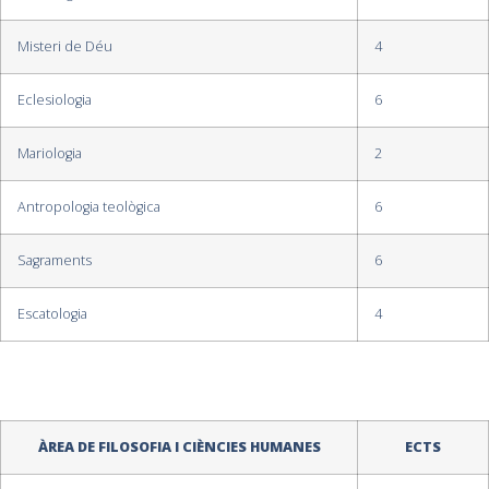
Misteri de Déu
4
Eclesiologia
6
Mariologia
2
Antropologia teològica
6
Sagraments
6
Escatologia
4
ÀREA DE FILOSOFIA I CIÈNCIES HUMANES
ECTS