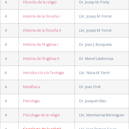
4
Filosofia de la religió
Dr. Josep M. Porta
4
Història de la filosofia I
Llic. Josep M. Forné
4
HIstòria de la filosofia II
Llic. Josep M. Forné
4
HIstòria de l’Església I
Dr. Joan J. Busqueta
4
HIstòria de l’Església II
Dr. Manel Lladonosa
6
Introducció a la Teologia
Llic. Núria M. Farré
4
Metafísica
Dr. Joan Ordi
4
Patrologia
Dr. Joaquim Blas
4
Psicologia de la religió
Llic. Montserrat Berenguer