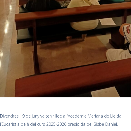
Divendres 19 de juny va tenir lloc a l’Acadèmia Mariana de Lleida
l’Eucaristia de fi del curs 2025-2026 presidida pel Bisbe Daniel.