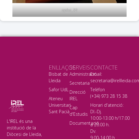
oplus_32
ENLLAÇOS
SERVEIS
CONTACTE
Bisbat de
Administració
Email:
Lleida
secretaria@irellleida.co
Secretaria
Safor UdL
Telèfon
Direcció
(+34) 973 28 15 38
Ateneu
IREL
Universitari
Horari d'atenció:
Cap
Sant Pacià
Dl.-Dj.
d'Estudis
10:00-13.00 h/17.00
L'IREL és una
Documentació
a 20.00 h.
institució de la
Dv.
Diòcesi de Lleida,
9.00-14:00 h.