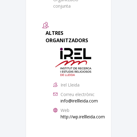
conjunta
ALTRES
ORGANITZADORS
Irel Lleida
Correu electrònic
info@irellleida.com
Web
http://wp.irellleida.com