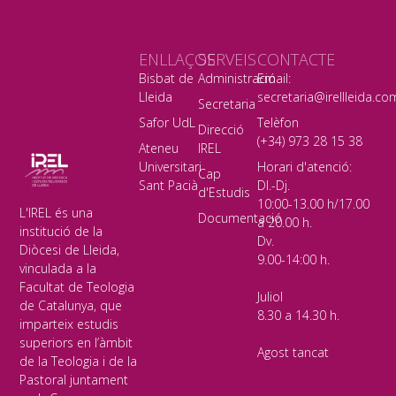
ENLLAÇOS
SERVEIS
CONTACTE
Bisbat de
Administració
Email:
Lleida
secretaria@irellleida.co
Secretaria
Safor UdL
Telèfon
Direcció
(+34) 973 28 15 38
Ateneu
IREL
Universitari
Horari d'atenció:
Cap
Sant Pacià
Dl.-Dj.
d'Estudis
10:00-13.00 h/17.00
L'IREL és una
Documentació
a 20.00 h.
institució de la
Dv.
Diòcesi de Lleida,
9.00-14:00 h.
vinculada a la
Facultat de Teologia
Juliol
de Catalunya, que
8.30 a 14.30 h.
imparteix estudis
superiors en l’àmbit
Agost tancat
de la Teologia i de la
Pastoral juntament