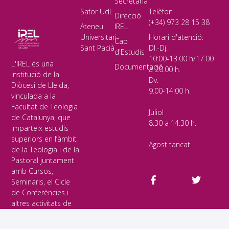
Secretaria
Safor UdL
Telèfon
Direcció
(+34) 973 28 15 38
Ateneu
IREL
Universitari
Horari d'atenció:
Cap
Sant Pacià
Dl.-Dj.
d'Estudis
10:00-13.00 h/17.00
L'IREL és una
Documentació
a 20.00 h.
institució de la
Dv.
Diòcesi de Lleida,
9.00-14:00 h.
vinculada a la
Facultat de Teologia
Juliol
de Catalunya, que
8.30 a 14.30 h.
imparteix estudis
superiors en l’àmbit
Agost tancat
de la Teologia i de la
Pastoral juntament
amb Cursos,
Seminaris, el Cicle
de Conferències i
altres activitats de
diàleg fe-cultura,
obertes a tothom.