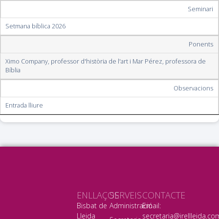
Seminari
Setmana bíblica 2026
Ponents
Ximo Company, professor d'història de l'art i Mar Pérez, professora de
Bíblia
Observacions
Entrada lliure
ENLLAÇOS
SERVEIS
CONTACTE
Bisbat de
Administració
Email:
Lleida
secretaria@irellleida.co