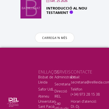
set. 25 2026
INTRODUCCIÓ AL NOU
TESTAMENT
CARREGA'N MÉS
ENLLAÇOS
SERVEIS
CONTACTE
Bisbat de
Administració
Email:
Lleida
secretaria@irellleida.co
Secretaria
Safor UdL
Telèfon
Direcció
(+34) 973 28 15 38
Ateneu
IREL
Universitari
Horari d'atenció:
Cap
Sant Pacià
Dl.-Dj.
d'Estudis