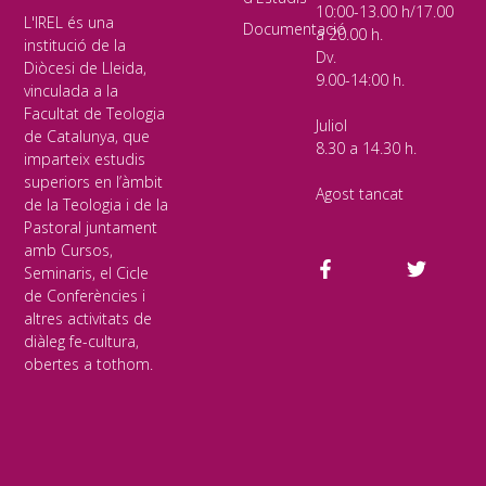
10:00-13.00 h/17.00
L'IREL és una
Documentació
a 20.00 h.
institució de la
Dv.
Diòcesi de Lleida,
9.00-14:00 h.
vinculada a la
Facultat de Teologia
Juliol
de Catalunya, que
8.30 a 14.30 h.
imparteix estudis
superiors en l’àmbit
Agost tancat
de la Teologia i de la
Pastoral juntament
amb Cursos,
Seminaris, el Cicle
de Conferències i
altres activitats de
diàleg fe-cultura,
obertes a tothom.