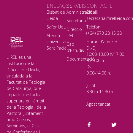
ENLLAÇOS
SERVEIS
CONTACTE
Bisbat de
Administració
Email:
Lleida
secretaria@irellleida.co
Secretaria
Safor UdL
Telèfon
Direcció
(+34) 973 28 15 38
Ateneu
IREL
Universitari
Horari d'atenció:
Cap
Sant Pacià
Dl.-Dj.
d'Estudis
10:00-13.00 h/17.00
L'IREL és una
Documentació
a 20.00 h.
institució de la
Dv.
Diòcesi de Lleida,
9.00-14:00 h.
vinculada a la
Facultat de Teologia
Juliol
de Catalunya, que
8.30 a 14.30 h.
imparteix estudis
superiors en l’àmbit
Agost tancat
de la Teologia i de la
Pastoral juntament
amb Cursos,
Seminaris, el Cicle
de Conferències i