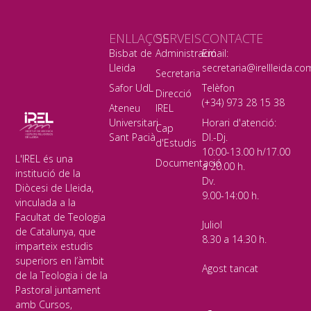
ENLLAÇOS
SERVEIS
CONTACTE
Bisbat de
Administració
Email:
Lleida
secretaria@irellleida.co
Secretaria
Safor UdL
Telèfon
Direcció
(+34) 973 28 15 38
Ateneu
IREL
Universitari
Horari d'atenció:
Cap
Sant Pacià
Dl.-Dj.
d'Estudis
10:00-13.00 h/17.00
L'IREL és una
Documentació
a 20.00 h.
institució de la
Dv.
Diòcesi de Lleida,
9.00-14:00 h.
vinculada a la
Facultat de Teologia
Juliol
de Catalunya, que
8.30 a 14.30 h.
imparteix estudis
superiors en l’àmbit
Agost tancat
de la Teologia i de la
Pastoral juntament
amb Cursos,