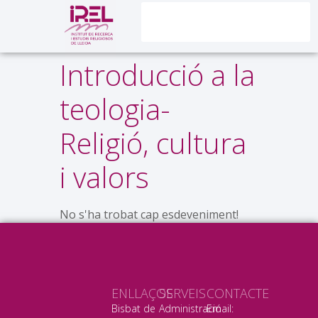
Introducció a la
teologia-
Religió, cultura
i valors
No s'ha trobat cap esdeveniment!
ENLLAÇOS
SERVEIS
CONTACTE
Bisbat de
Administració
Email: