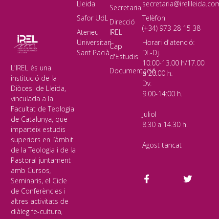
Lleida
secretaria@irellleida.co
Secretaria
Safor UdL
Telèfon
Direcció
(+34) 973 28 15 38
Ateneu
IREL
Universitari
Horari d'atenció:
Cap
Sant Pacià
Dl.-Dj.
d'Estudis
10:00-13.00 h/17.00
L'IREL és una
Documentació
a 20.00 h.
institució de la
Dv.
Diòcesi de Lleida,
9.00-14:00 h.
vinculada a la
Facultat de Teologia
Juliol
de Catalunya, que
8.30 a 14.30 h.
imparteix estudis
superiors en l’àmbit
Agost tancat
de la Teologia i de la
Pastoral juntament
amb Cursos,
Seminaris, el Cicle
de Conferències i
altres activitats de
diàleg fe-cultura,