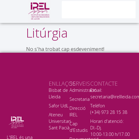
Litúrgia
No s'ha trobat cap esdeveniment!
ENLLAÇOS
SERVEIS
CONTACTE
Bisbat de
Administració
Email:
Lleida
secretaria@irellleida.co
Secretaria
Safor UdL
Telèfon
Direcció
(+34) 973 28 15 38
Ateneu
IREL
Universitari
Horari d'atenció:
Cap
Sant Pacià
Dl.-Dj.
d'Estudis
10:00-13.00 h/17.00
L'IREL és una