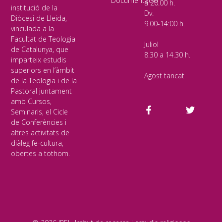
Documentació
a 20.00 h.
institució de la
Dv.
Diòcesi de Lleida,
9.00-14:00 h.
vinculada a la
Facultat de Teologia
Juliol
de Catalunya, que
8.30 a 14.30 h.
imparteix estudis
superiors en l’àmbit
Agost tancat
de la Teologia i de la
Pastoral juntament
amb Cursos,
Seminaris, el Cicle
de Conferències i
altres activitats de
diàleg fe-cultura,
obertes a tothom.