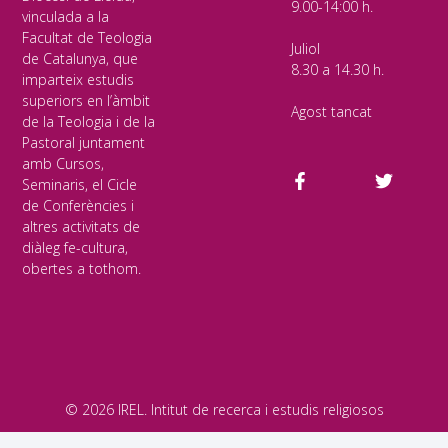
9.00-14:00 h.
vinculada a la
Facultat de Teologia
Juliol
de Catalunya, que
8.30 a 14.30 h.
imparteix estudis
superiors en l’àmbit
Agost tancat
de la Teologia i de la
Pastoral juntament
amb Cursos,
Seminaris, el Cicle
de Conferències i
altres activitats de
diàleg fe-cultura,
obertes a tothom.
© 2026 IREL. Intitut de recerca i estudis religiosos