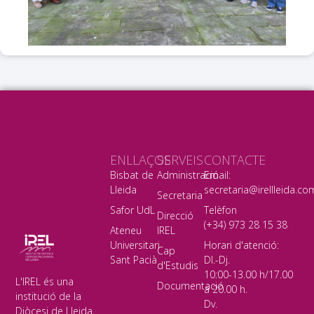
ENLLAÇOS
SERVEIS
CONTACTE
Bisbat de
Administració
Email:
Lleida
secretaria@irellleida.co
Secretaria
Safor UdL
Telèfon
Direcció
(+34) 973 28 15 38
Ateneu
IREL
Universitari
Horari d'atenció:
Cap
Sant Pacià
Dl.-Dj.
d'Estudis
10:00-13.00 h/17.00
L'IREL és una
Documentació
a 20.00 h.
institució de la
Dv.
Diòcesi de Lleida,