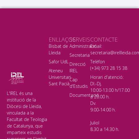
ENLLAÇOS
SERVEIS
CONTACTE
Bisbat de
Administració
Email:
Lleida
secretaria@irellleida.co
Secretaria
Safor UdL
Telèfon
Direcció
(+34) 973 28 15 38
Ateneu
IREL
Universitari
Horari d'atenció:
Cap
Sant Pacià
Dl.-Dj.
d'Estudis
10:00-13.00 h/17.00
L'IREL és una
Documentació
a 20.00 h.
institució de la
Dv.
Diòcesi de Lleida,
9.00-14:00 h.
vinculada a la
Facultat de Teologia
Juliol
de Catalunya, que
8.30 a 14.30 h.
imparteix estudis
superiors en l’àmbit