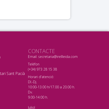
CONTACTE
a
Email: secretaria@irellleida.com
Telèfon
(+34) 973 28 15 38
tari Sant Pacià
Horari d'atenció:
Dl.-Dj.
10:00-13.00 h/17.00 a 20.00 h.
Dv.
9.00-14:00 h.
Juliol