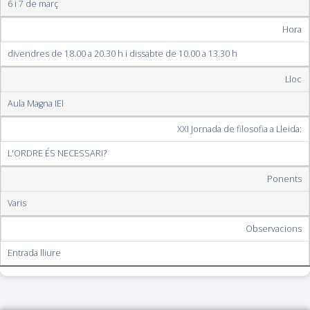
6 i 7 de març
Hora
divendres de 18.00 a 20.30 h i dissabte de 10.00 a 13.30 h
Lloc
Aula Magna IEI
XXI Jornada de filosofia a Lleida:
L'ORDRE ÉS NECESSARI?
Ponents
Varis
Observacions
Entrada lliure