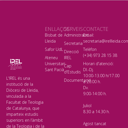
ENLLAÇOS
SERVEIS
CONTACTE
Bisbat de
Administració
Email:
Lleida
secretaria@irellleida.co
Secretaria
Safor UdL
Telèfon
Direcció
(+34) 973 28 15 38
Ateneu
IREL
Universitari
Horari d'atenció:
Cap
Sant Pacià
Dl.-Dj.
d'Estudis
10:00-13.00 h/17.00
L'IREL és una
Documentació
a 20.00 h.
institució de la
Dv.
Diòcesi de Lleida,
9.00-14:00 h.
vinculada a la
Facultat de Teologia
Juliol
de Catalunya, que
8.30 a 14.30 h.
imparteix estudis
superiors en l’àmbit
Agost tancat
de la Teologia i de la