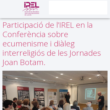
contingut
Participació de l’IREL en la
Conferència sobre
ecumenisme i diàleg
interreligiós de les Jornades
Joan Botam.