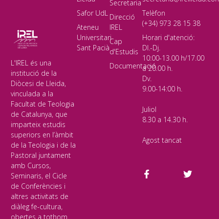
Secretaria
Safor UdL
Telèfon
Direcció
(+34) 973 28 15 38
Ateneu
IREL
Universitari
Horari d'atenció:
Cap
Sant Pacià
Dl.-Dj.
d'Estudis
10:00-13.00 h/17.00
L'IREL és una
Documentació
a 20.00 h.
institució de la
Dv.
Diòcesi de Lleida,
9.00-14:00 h.
vinculada a la
Facultat de Teologia
Juliol
de Catalunya, que
8.30 a 14.30 h.
imparteix estudis
superiors en l’àmbit
Agost tancat
de la Teologia i de la
Pastoral juntament
amb Cursos,
Seminaris, el Cicle
de Conferències i
altres activitats de
diàleg fe-cultura,
obertes a tothom.