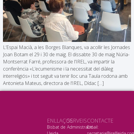
L’Espai Macià, a les Borges Blanques, va acollir les Jornades
Joan Botam el 29 i 30 de maig. El dissabte 30 de maig Núria-
Montserrat Farré, professora de l’IREL, va impartir la
conferència «L’ecumenisme i la necessitat del diàleg
interreligiós» i tot seguit va tenir lloc una Taula rodona amb
Antonieta Mateus, directora de l’IREL, Dídac […]
ENLLAÇOS
SERVEIS
CONTACTE
Bisbat de
Administració
Email:
Lleida
secretaria@irellleida.co