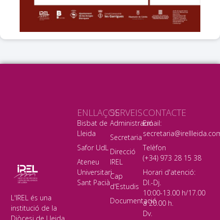
ENLLAÇOS
SERVEIS
CONTACTE
Bisbat de
Administració
Email:
Lleida
secretaria@irellleida.co
Secretaria
Safor UdL
Telèfon
Direcció
(+34) 973 28 15 38
Ateneu
IREL
Universitari
Horari d'atenció:
Cap
Sant Pacià
Dl.-Dj.
d'Estudis
10:00-13.00 h/17.00
L'IREL és una
Documentació
a 20.00 h.
institució de la
Dv.
Diòcesi de Lleida,