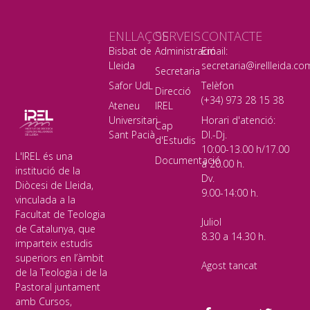
ENLLAÇOS
SERVEIS
CONTACTE
Bisbat de
Administració
Email:
Lleida
secretaria@irellleida.co
Secretaria
Safor UdL
Telèfon
Direcció
(+34) 973 28 15 38
Ateneu
IREL
Universitari
Horari d'atenció:
Cap
Sant Pacià
Dl.-Dj.
d'Estudis
10:00-13.00 h/17.00
L'IREL és una
Documentació
a 20.00 h.
institució de la
Dv.
Diòcesi de Lleida,
9.00-14:00 h.
vinculada a la
Facultat de Teologia
Juliol
de Catalunya, que
8.30 a 14.30 h.
imparteix estudis
superiors en l’àmbit
Agost tancat
de la Teologia i de la
Pastoral juntament
amb Cursos,