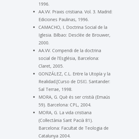
1996.
AA.VV. Praxis cristiana. Vol. 3. Madrid:
Ediciones Paulinas, 1996.
CAMACHO, I. Doctrina Social de la
Iglesia. Bilbao: Desclée de Brouwer,
2000.
AA.VV. Compendi de la doctrina
social de l’Església, Barcelona:
Claret, 2005.
GONZÁLEZ, C.L. Entre la Utopía y la
Realidad.[Curso de DSI. Santander:
Sal Terrae, 1998.
MORA, G. Què és ser cristià (Emaús
59). Barcelona: CPL, 2004.
MORA, G. La vida cristiana
(Col·lectània Sant Pacià 81).
Barcelona: Facultat de Teologia de
Catalunya 2004.