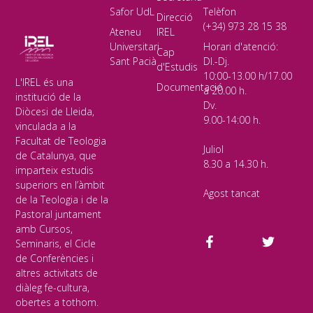
Safor UdL
Telèfon
Direcció
(+34) 973 28 15 38
Ateneu
IREL
Universitari
Horari d'atenció:
Cap
Sant Pacià
Dl.-Dj.
d'Estudis
10:00-13.00 h/17.00
L'IREL és una
Documentació
a 20.00 h.
institució de la
Dv.
Diòcesi de Lleida,
9.00-14:00 h.
vinculada a la
Facultat de Teologia
Juliol
de Catalunya, que
8.30 a 14.30 h.
imparteix estudis
superiors en l’àmbit
Agost tancat
de la Teologia i de la
Pastoral juntament
amb Cursos,
Seminaris, el Cicle
de Conferències i
altres activitats de
diàleg fe-cultura,
obertes a tothom.