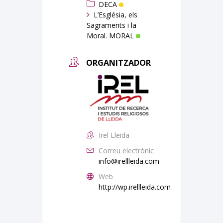
DECA
L’Església, els
Sagraments i la
Moral. MORAL
ORGANITZADOR
Irel Lleida
Correu electrònic
info@irellleida.com
Web
http://wp.irellleida.com