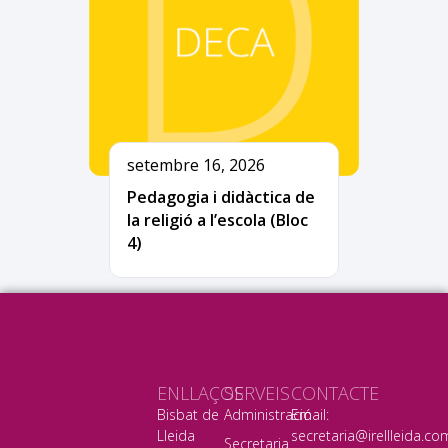
setembre 16, 2026
Pedagogia i didàctica de
la religió a l’escola (Bloc
4)
ENLLAÇOS
SERVEIS
CONTACTE
Bisbat de
Administració
Email:
Lleida
secretaria@irellleida.co
Secretaria