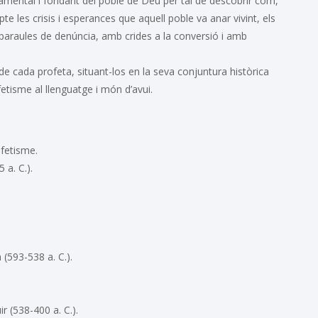
onamental i fondant del poble de Déu per tal de descobrir com,
te les crisis i esperances que aquell poble va anar vivint, els
araules de denúncia, amb crides a la conversió i amb
de cada profeta, situant-los en la seva conjuntura històrica
etisme al llenguatge i món d’avui.
ofetisme.
 a. C.).
 (593-538 a. C.).
r (538-400 a. C.).