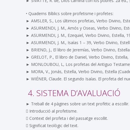
► SIVATTE, R. de, Dios camina con los pobres. 2a ed., 
• Quaderns Bíblics sobre profetisme i profetes:
► AMSLER, S., Los últimos profetas, Verbo Divino, Este
► ASURMENDI, J. M., Amós y Oseas, Verbo Divino, Estel
► ASURMENDI, J. M., Ezequiel, Verbo Divino, Estella, 1
► ASURMENDI, J. M., Isaías 1 – 39, Verbo Divino, Estell
► BRIEND, J., El libro de Jeremías, Verbo Divino, Estell
► GRELOT, P., El libro de Daniel, Verbo Divino, Estella,
► MONLOUBOU, L, Los profetas del Antiguo Testamento,
► MORA, V., Jonás, Estella, Verbo Divino, Estella (Cuade
► WIÉNER, Claude. El segundo Isaías. El profeta del nue
4. SISTEMA D’AVALUACIÓ
► Treball de 4 pàgines sobre un text profètic a escollir. 
 Introducció al profetisme.
 Context del profeta i del passatge escollit.
 Significat teològic del text.