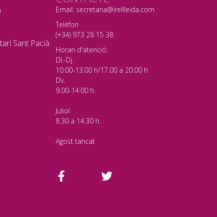
a
Email: secretaria@irellleida.com
Telèfon
(+34) 973 28 15 38
tari Sant Pacià
Horari d'atenció:
Dl.-Dj.
10:00-13.00 h/17.00 a 20.00 h.
Dv.
9.00-14:00 h.
Juliol
8.30 a 14.30 h.
Agost tancat