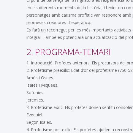
El punt de partença de l’assignatura és l’experiència f
en els diferents moments de la història, i tenint en comp
personatges amb carisma profètic van respondre amb p
promeses creadores d’esperança.
Es farà un recorregut per les més importants activitats 
integral. També es potenciarà una actualització del prof
2. PROGRAMA-TEMARI
1. Introducció. Profetes anteriors: Els precursors del pr
2. Profetisme preexílic: Edat d’or del profetisme (750-585
Amós i Osees.
Isaïes i Miquees.
Sofonies.
Jeremies.
3. Profetisme exílic: Els profetes donen sentit i consolen
Ezequiel.
Segon Isaïes.
4. Profetisme postexílic: Els profetes ajuden a reconstrui