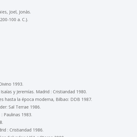
es, Joel, Jonàs.
(200-100 a. C.).
Divino 1993.
saías y Jeremías. Madrid : Cristiandad 1980.
es hasta la época moderna, Bilbao: DDB 1987.
r: Sal Terrae 1986.
: Paulinas 1983.
8.
rid : Cristiandad 1986.