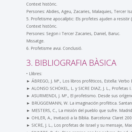
Context històric.
Persones: Abdies, Ageu, Zacaries, Malaquies, Tercer Isaï
5. Profetisme apocalíptic: Els profetes ajuden a resistir 
Context històric.
Persones: Segon i Tercer Zacaries, Daniel, Baruc.
Missatge.
6. Profetisme avui. Conclusió.
3. BIBLIOGRAFIA BÀSICA
• Llibres:
► ÁBREGO, J. Mª., Los libros proféticos, Estella: Verbo 
► ALONSO SCHÖKEL, L. y SICRE DIAZ, J. L., Profetas I. I
► ASURMENDI, J. Mª., El profetismo. Desde sus orígen
► BRÜGGEMANN, W. La imaginación profética. Santande
► MESTERS, C., La misión del pueblo que sufre. Madrid 
► OHLER, A., Invitació a la Bíblia. Barcelona: Claret 200
► SICRE, J. L., Los profetas de Israel y su mensaje, Mad