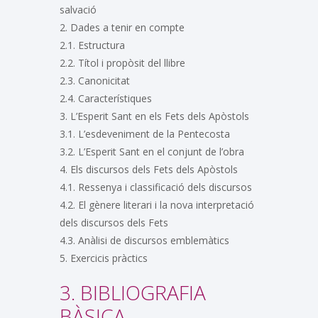
salvació
2. Dades a tenir en compte
2.1. Estructura
2.2. Títol i propòsit del llibre
2.3. Canonicitat
2.4. Característiques
3. L’Esperit Sant en els Fets dels Apòstols
3.1. L’esdeveniment de la Pentecosta
3.2. L’Esperit Sant en el conjunt de l’obra
4. Els discursos dels Fets dels Apòstols
4.1. Ressenya i classificació dels discursos
4.2. El gènere literari i la nova interpretació
dels discursos dels Fets
4.3. Anàlisi de discursos emblemàtics
5. Exercicis pràctics
3. BIBLIOGRAFIA
BÀSICA