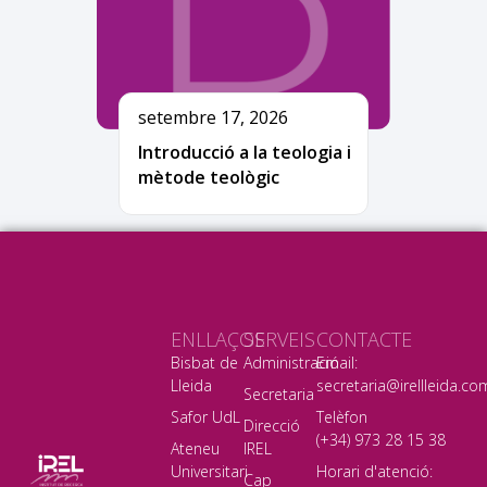
setembre 17, 2026
Introducció a la teologia i
mètode teològic
ENLLAÇOS
SERVEIS
CONTACTE
Bisbat de
Administració
Email:
Lleida
secretaria@irellleida.co
Secretaria
Safor UdL
Telèfon
Direcció
(+34) 973 28 15 38
Ateneu
IREL
Universitari
Horari d'atenció:
Cap