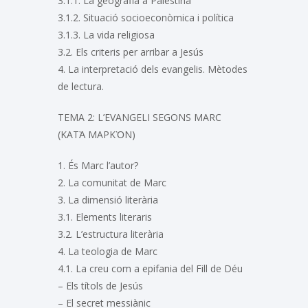
3.1.1. La geografia a Palestina
3.1.2. Situació socioeconòmica i política
3.1.3. La vida religiosa
3.2. Els criteris per arribar a Jesús
4. La interpretació dels evangelis. Mètodes
de lectura.
TEMA 2: L’EVANGELI SEGONS MARC
(ΚΑΤᾺ ΜΑΡΚῸΝ)
1. És Marc l’autor?
2. La comunitat de Marc
3. La dimensió literària
3.1. Elements literaris
3.2. L’estructura literària
4. La teologia de Marc
4.1. La creu com a epifania del Fill de Déu
– Els títols de Jesús
– El secret messiànic