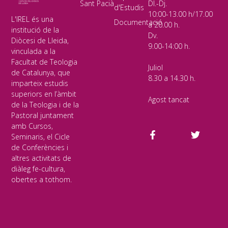
Sant Pacià
Dl.-Dj.
d'Estudis
10:00-13.00 h/17.00
L'IREL és una
Documentació
a 20.00 h.
institució de la
Dv.
Diòcesi de Lleida,
9.00-14:00 h.
vinculada a la
Facultat de Teologia
Juliol
de Catalunya, que
8.30 a 14.30 h.
imparteix estudis
superiors en l’àmbit
Agost tancat
de la Teologia i de la
Pastoral juntament
amb Cursos,
Seminaris, el Cicle
de Conferències i
altres activitats de
diàleg fe-cultura,
obertes a tothom.