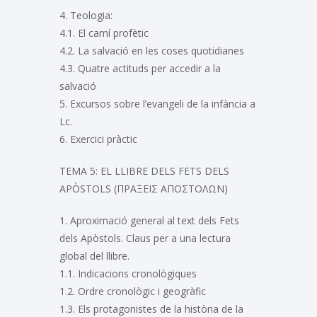
4. Teologia:
4.1. El camí profètic
4.2. La salvació en les coses quotidianes
4.3. Quatre actituds per accedir a la
salvació
5. Excursos sobre l’evangeli de la infància a
Lc.
6. Exercici pràctic
TEMA 5: EL LLIBRE DELS FETS DELS
APÒSTOLS (ΠΡΑΞΕΙΣ ΑΠΟΣΤΟΛΩΝ)
1. Aproximació general al text dels Fets
dels Apòstols. Claus per a una lectura
global del llibre.
1.1. Indicacions cronològiques
1.2. Ordre cronològic i geogràfic
1.3. Els protagonistes de la història de la