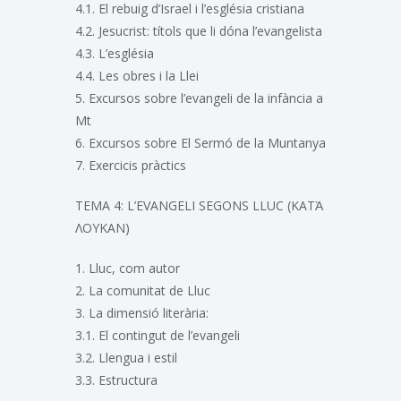
4.1. El rebuig d’Israel i l’església cristiana
4.2. Jesucrist: títols que li dóna l’evangelista
4.3. L’església
4.4. Les obres i la Llei
5. Excursos sobre l’evangeli de la infància a
Mt
6. Excursos sobre El Sermó de la Muntanya
7. Exercicis pràctics
TEMA 4: L’EVANGELI SEGONS LLUC (ΚΑΤᾺ
ΛΟΥΚΑΝ)
1. Lluc, com autor
2. La comunitat de Lluc
3. La dimensió literària:
3.1. El contingut de l’evangeli
3.2. Llengua i estil
3.3. Estructura