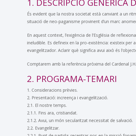
1. DESCRIPCIÓ GENÈRICA 
És evident que la nostra societat està canviant a un rit
situació de neo-paganisme provinent d’un marc anomenat
En aquest context, l’exigència de l’Església de reflexiona
ineludible. Es defineix en la pro-existència: existeix per 
evangelitzador. Aclarir què significa avui això és l’obje
Comptarem amb la referència pròxima del Cardenal J.H
2. PROGRAMA-TEMARI
1. Consideracions prèvies.
2. Presentació: increença i evangelització.
2.1. El nostre temps.
2.1.1. Fins ara, cristiandat.
2.1.2. Avui, un món secularitzat necessitat de salvació.
2.2. Evangelitzar.
2.2.1. Punt de partida: recentrar-nos en la missió fonamen