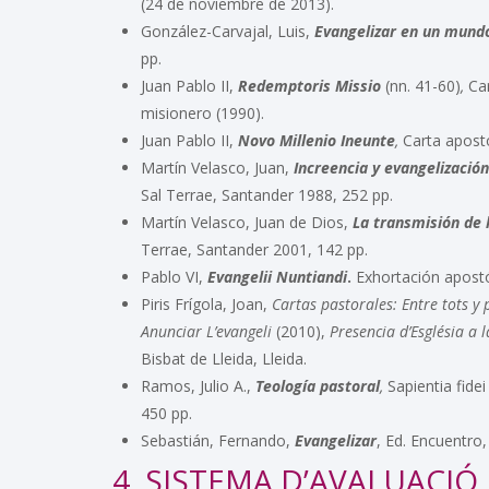
(24 de noviembre de 2013).
González-Carvajal, Luis,
Evangelizar en un mundo
pp.
Juan Pablo II,
Redemptoris Missio
(nn. 41-60)
,
Ca
misionero (1990).
Juan Pablo II,
Novo Millenio Ineunte
,
Carta apostó
Martín Velasco, Juan,
Increencia y evangelización
Sal Terrae, Santander 1988, 252 pp.
Martín Velasco, Juan de Dios,
La transmisión de 
Terrae, Santander 2001, 142 pp.
Pablo VI,
Evangelii Nuntiandi
.
Exhortación apostó
Piris Frígola, Joan,
Cartas pastorales:
Entre tots y
Anunciar L’evangeli
(2010),
Presencia d’Església a l
Bisbat de Lleida, Lleida.
Ramos, Julio A.,
Teología pastoral
,
Sapientia fide
450 pp.
Sebastián, Fernando,
Evangelizar
, Ed. Encuentro
4.
SISTEMA D’AVALUACIÓ