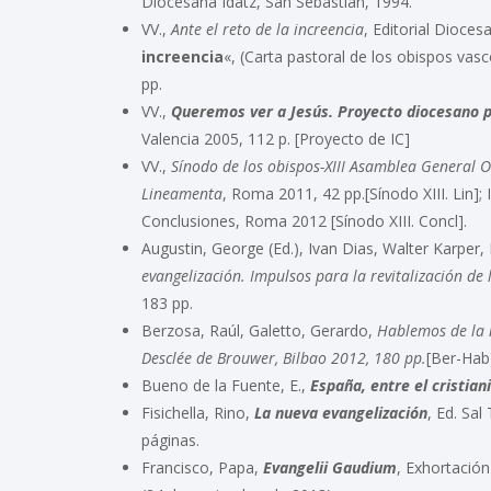
Diocesana Idatz, San Sebastián, 1994.
VV.,
Ante el reto de la increencia
, Editorial Dioces
increencia
«, (Carta pastoral de los obispos va
pp.
VV.,
Queremos ver a Jesús. Proyecto diocesano pa
Valencia 2005, 112 p. [Proyecto de IC]
VV.,
Sínodo de los obispos-XIII Asamblea General 
Lineamenta
, Roma 2011, 42 pp.[Sínodo XIII. Lin];
Conclusiones, Roma 2012 [Sínodo XIII. Concl].
Augustin, George (Ed.), Ivan Dias, Walter Karpe
evangelización. Impulsos para la revitalización de 
183 pp.
Berzosa, Raúl, Galetto, Gerardo,
Hablemos de la n
Desclée de Brouwer, Bilbao 2012, 180 pp.
[Ber-Hab
Bueno de la Fuente, E.,
España, entre el cristia
Fisichella, Rino,
La nueva evangelización
, Ed. Sal
páginas.
Francisco, Papa,
Evangelii Gaudium
, Exhortación