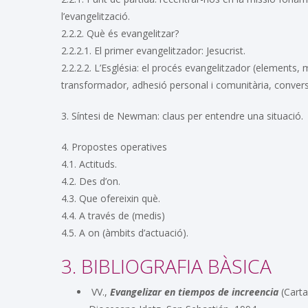
l’evangelització.
2.2.2. Què és evangelitzar?
2.2.2.1. El primer evangelitzador: Jesucrist.
2.2.2.2. L’Església: el procés evangelitzador (elements,
transformador, adhesió personal i comunitària, conversi
3. Síntesi de Newman: claus per entendre una situació.
4. Propostes operatives
4.1. Actituds.
4.2. Des d’on.
4.3. Que ofereixin què.
4.4. A través de (medis)
4.5. A on (àmbits d’actuació).
3. BIBLIOGRAFIA BÀSICA
VV.,
Evangelizar en tiempos de increencia
(Carta