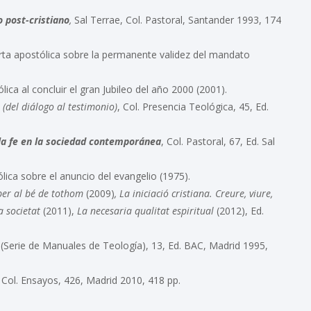
 post-cristiano
,
Sal Terrae, Col. Pastoral, Santander 1993, 174
rta apostólica sobre la permanente validez del mandato
lica al concluir el gran Jubileo del año 2000 (2001).
(del diálogo al testimonio)
, Col. Presencia Teológica, 45, Ed.
la fe en la sociedad contemporánea
, Col. Pastoral, 67, Ed. Sal
lica sobre el anuncio del evangelio (1975).
 per al bé de tothom
(2009)
, La iniciació cristiana. Creure, viure,
a societat
(2011),
La necesaria qualitat espiritual
(2012), Ed.
i (Serie de Manuales de Teología), 13, Ed. BAC, Madrid 1995,
, Col. Ensayos, 426, Madrid 2010, 418 pp.