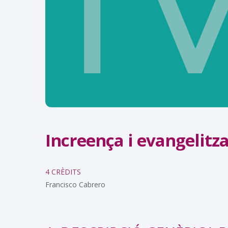
Increença i evangelitz
4 CRÈDITS
Francisco Cabrero