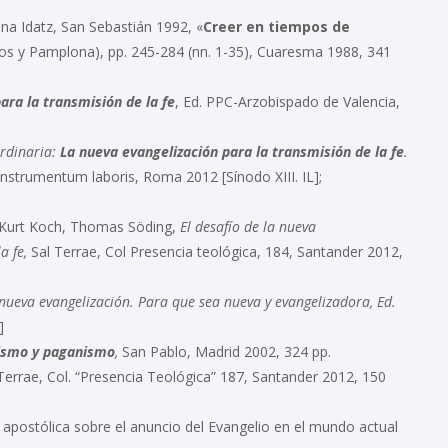
ana Idatz, San Sebastián 1992, «
Creer en tiempos de
scos y Pamplona), pp. 245-284 (nn. 1-35), Cuaresma 1988, 341
ra la transmisión de la fe
, Ed. PPC-Arzobispado de Valencia,
Ordinaria:
La nueva evangelización para la transmisión de la fe
.
 Instrumentum laboris, Roma 2012 [Sínodo XIII. IL];
r, Kurt Koch, Thomas Söding,
El desafío de la nueva
la fe,
Sal Terrae, Col Presencia teológica, 184, Santander 2012,
ueva evangelización. Para que sea nueva y evangelizadora, Ed.
]
nismo y paganismo
,
San Pablo, Madrid 2002, 324 pp.
 Terrae, Col. “Presencia Teológica” 187, Santander 2012, 150
 apostólica sobre el anuncio del Evangelio en el mundo actual