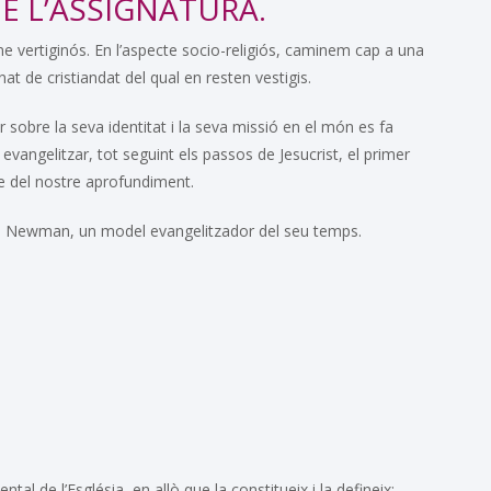
DE L’ASSIGNATURA.
me vertiginós. En l’aspecte socio-religiós, caminem cap a una
 de cristiandat del qual en resten vestigis.
r sobre la seva identitat i la seva missió en el món es fa
a evangelitzar, tot seguint els passos de Jesucrist, el primer
cte del nostre aprofundiment.
. Newman, un model evangelitzador del seu temps.
tal de l’Església, en allò que la constitueix i la defineix: