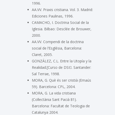
1996.
AA.VV. Praxis cristiana. Vol. 3. Madrid:
Ediciones Paulinas, 1996.
CAMACHO, I. Doctrina Social de la
Iglesia. Bilbao: Desclée de Brouwer,
2000.
AA.VV. Compendi de la doctrina
social de l’Església, Barcelona:
Claret, 2005.
GONZÁLEZ, C.L. Entre la Utopía y la
Realidad.[Curso de DSI. Santander:
Sal Terrae, 1998.
MORA, G. Què és ser cristià (Emaús
59). Barcelona: CPL, 2004.
MORA, G. La vida cristiana
(Col·lectània Sant Pacià 81).
Barcelona: Facultat de Teologia de
Catalunya 2004.