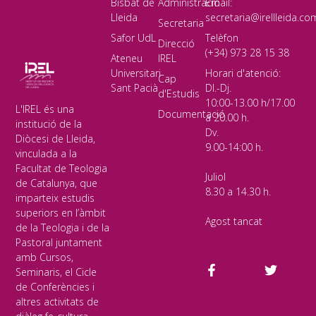
Bisbat de
Administració
Email:
Lleida
secretaria@irellleida.co
Secretaria
Safor UdL
Telèfon
Direcció
(+34) 973 28 15 38
Ateneu
IREL
Universitari
Horari d'atenció:
Cap
Sant Pacià
Dl.-Dj.
d'Estudis
10:00-13.00 h/17.00
L'IREL és una
Documentació
a 20.00 h.
institució de la
Dv.
Diòcesi de Lleida,
9.00-14:00 h.
vinculada a la
Facultat de Teologia
Juliol
de Catalunya, que
8.30 a 14.30 h.
imparteix estudis
superiors en l’àmbit
Agost tancat
de la Teologia i de la
Pastoral juntament
amb Cursos,
Seminaris, el Cicle
de Conferències i
altres activitats de