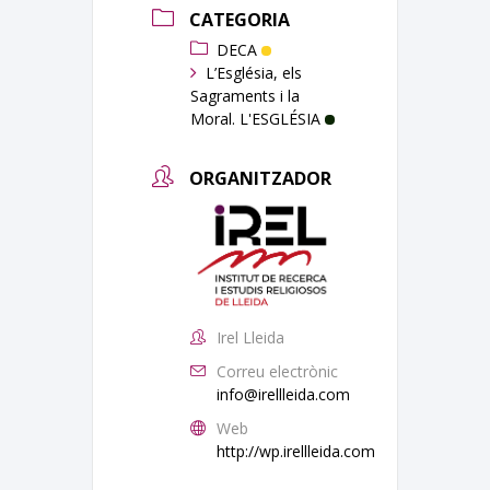
CATEGORIA
DECA
L’Església, els
Sagraments i la
Moral. L'ESGLÉSIA
ORGANITZADOR
Irel Lleida
Correu electrònic
info@irellleida.com
Web
http://wp.irellleida.com