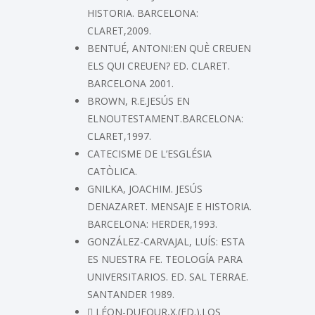
HISTORIA. BARCELONA:
CLARET,2009.
BENTUÉ, ANTONI:EN QUÈ CREUEN
ELS QUI CREUEN? ED. CLARET.
BARCELONA 2001.
BROWN, R.E.JESÚS EN
ELNOUTESTAMENT.BARCELONA:
CLARET,1997.
CATECISME DE L’ESGLÉSIA
CATÒLICA.
GNILKA, JOACHIM. JESÚS
DENAZARET. MENSAJE E HISTORIA.
BARCELONA: HERDER,1993.
GONZÁLEZ-CARVAJAL, LUÍS: ESTA
ES NUESTRA FE. TEOLOGÍA PARA
UNIVERSITARIOS. ED. SAL TERRAE.
SANTANDER 1989.
 LÉON-DUFOUR,X.(ED.).LOS