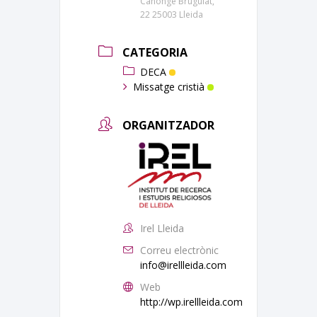
Canonge Brugulat,
22 25003 Lleida
CATEGORIA
DECA
Missatge cristià
ORGANITZADOR
Irel Lleida
Correu electrònic
info@irellleida.com
Web
http://wp.irellleida.com