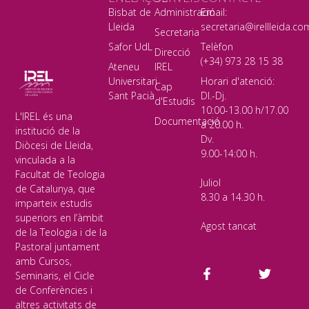
Bisbat de
Administració
Email:
Lleida
secretaria@irellleida.co
Secretaria
Safor UdL
Telèfon
Direcció
(+34) 973 28 15 38
Ateneu
IREL
Universitari
Horari d'atenció:
Cap
Sant Pacià
Dl.-Dj.
d'Estudis
10:00-13.00 h/17.00
L'IREL és una
Documentació
a 20.00 h.
institució de la
Dv.
Diòcesi de Lleida,
9.00-14:00 h.
vinculada a la
Facultat de Teologia
Juliol
de Catalunya, que
8.30 a 14.30 h.
imparteix estudis
superiors en l’àmbit
Agost tancat
de la Teologia i de la
Pastoral juntament
amb Cursos,
Seminaris, el Cicle
de Conferències i
altres activitats de