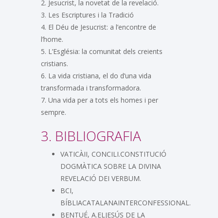
2. Jesucrist, la novetat de la revelació.
3. Les Escriptures i la Tradició
4. El Déu de Jesucrist: a l’encontre de
l’home.
5. L’Església: la comunitat dels creients
cristians.
6. La vida cristiana, el do d’una vida
transformada i transformadora.
7. Una vida per a tots els homes i per
sempre.
3. BIBLIOGRAFIA
VATICÀII, CONCILI.CONSTITUCIÓ
DOGMÀTICA SOBRE LA DIVINA
REVELACIÓ DEI VERBUM.
BCI,
BÍBLIACATALANAINTERCONFESSIONAL.
BENTUÉ, A.ELJESÚS DE LA