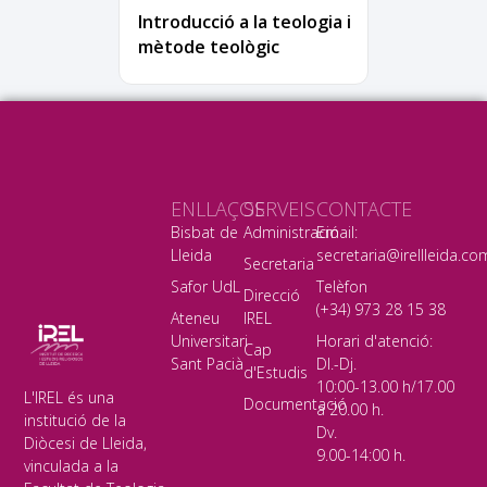
Introducció a la teologia i
mètode teològic
ENLLAÇOS
SERVEIS
CONTACTE
Bisbat de
Administració
Email:
Lleida
secretaria@irellleida.co
Secretaria
Safor UdL
Telèfon
Direcció
(+34) 973 28 15 38
Ateneu
IREL
Universitari
Horari d'atenció:
Cap
Sant Pacià
Dl.-Dj.
d'Estudis
10:00-13.00 h/17.00
L'IREL és una
Documentació
a 20.00 h.
institució de la
Dv.
Diòcesi de Lleida,
9.00-14:00 h.
vinculada a la