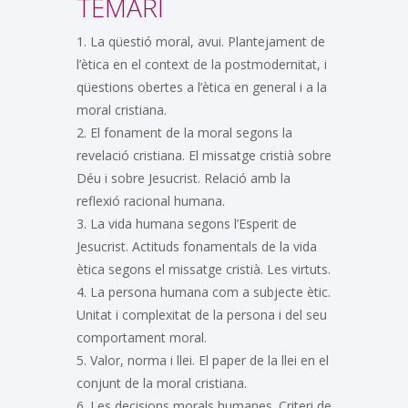
TEMARI
1. La qüestió moral, avui. Plantejament de
l’ètica en el context de la postmodernitat, i
qüestions obertes a l’ètica en general i a la
moral cristiana.
2. El fonament de la moral segons la
revelació cristiana. El missatge cristià sobre
Déu i sobre Jesucrist. Relació amb la
reflexió racional humana.
3. La vida humana segons l’Esperit de
Jesucrist. Actituds fonamentals de la vida
ètica segons el missatge cristià. Les virtuts.
4. La persona humana com a subjecte ètic.
Unitat i complexitat de la persona i del seu
comportament moral.
5. Valor, norma i llei. El paper de la llei en el
conjunt de la moral cristiana.
6. Les decisions morals humanes. Criteri de