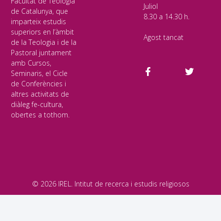
Facultat de Teologia
Juliol
de Catalunya, que
8.30 a 14.30 h.
imparteix estudis
superiors en l’àmbit
Agost tancat
de la Teologia i de la
Pastoral juntament
amb Cursos,
Seminaris, el Cicle
de Conferències i
altres activitats de
diàleg fe-cultura,
obertes a tothom.
© 2026 IREL. Intitut de recerca i estudis religiosos