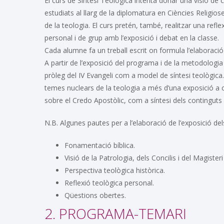
El curs de Síntesi Teològica intenta donar una visió de con
estudiats al llarg de la diplomatura en Ciències Religios
de la teologia. El curs pretén, també, realitzar una refl
personal i de grup amb l’exposició i debat en la classe.
Cada alumne fa un treball escrit on formula l’elaboració
A partir de l’exposició del programa i de la metodologia 
pròleg del IV Evangeli com a model de síntesi teològica
temes nuclears de la teologia a més d’una exposició a cl
sobre el Credo Apostòlic, com a síntesi dels continguts n
N.B. Algunes pautes per a l’elaboració de l’exposició de
Fonamentació bíblica.
Visió de la Patrologia, dels Concilis i del Magisteri 
Perspectiva teològica històrica.
Reflexió teològica personal.
Qüestions obertes.
2. PROGRAMA-TEMARI