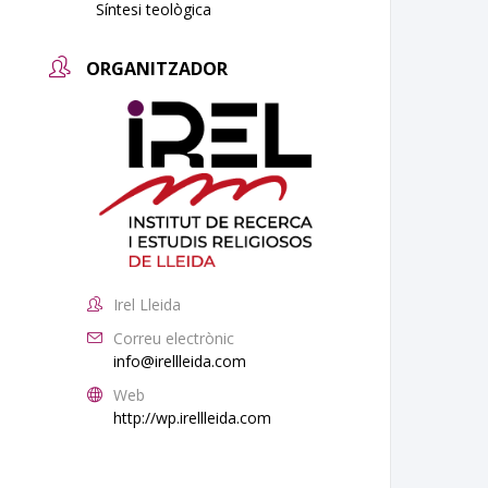
Síntesi teològica
ORGANITZADOR
Irel Lleida
Correu electrònic
info@irellleida.com
Web
http://wp.irellleida.com