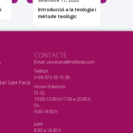
setembre 17, 2026
ó
Introducció a la teologia i
mètode teològic
CONTACTE
a
Email: secretaria@irellleida.com
Telèfon
(+34) 973 28 15 38
tari Sant Pacià
Horari d'atenció:
Dl.-Dj.
10:00-13.00 h/17.00 a 20.00 h.
Dv.
9.00-14:00 h.
Juliol
8.30 a 14.30 h.