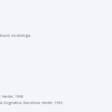
alvació; escatologia.
 Herder, 1998.
ía Dogmática. Barcelona: Herder, 1992.