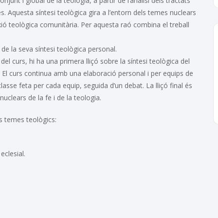
junt i global de la teologia, a partir de l’anàlisi dels tractats
es. Aquesta síntesi teològica gira a l’entorn dels temes nuclears
exió teològica comunitària. Per aquesta raó combina el treball
 de la seva síntesi teològica personal.
del curs, hi ha una primera lliçó sobre la síntesi teològica del
. El curs continua amb una elaboració personal i per equips de
asse feta per cada equip, seguida d’un debat. La lliçó final és
uclears de la fe i de la teologia.
ls temes teològics:
eclesial.