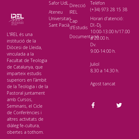
Safor UdL
Telèfon
Direcció
(+34) 973 28 15 38
Ateneu
IREL
Universitari
Horari d'atenció:
Cap
Sant Pacià
Dl.-Dj.
d'Estudis
10:00-13.00 h/17.00
L'IREL és una
Documentació
a 20.00 h.
institució de la
Dv.
Diòcesi de Lleida,
9.00-14:00 h.
vinculada a la
Facultat de Teologia
Juliol
de Catalunya, que
8.30 a 14.30 h.
imparteix estudis
superiors en l’àmbit
Agost tancat
de la Teologia i de la
Pastoral juntament
amb Cursos,
Seminaris, el Cicle
de Conferències i
altres activitats de
diàleg fe-cultura,
obertes a tothom.