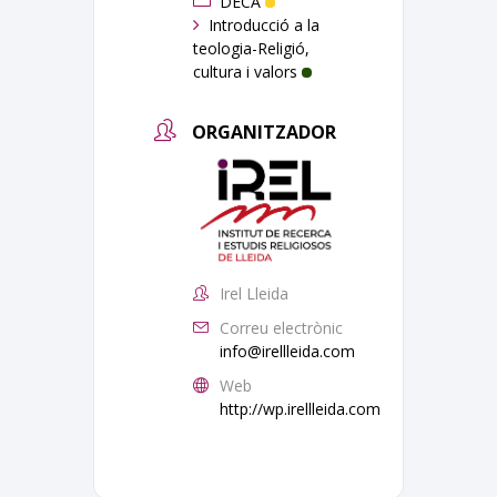
DECA
Introducció a la
teologia-Religió,
cultura i valors
ORGANITZADOR
Irel Lleida
Correu electrònic
info@irellleida.com
Web
http://wp.irellleida.com