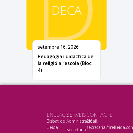
setembre 16, 2026
Pedagogia i didàctica de
la religió a l’escola (Bloc
4)
ENLLAÇOS
SERVEIS
CONTACTE
Bisbat de
Administració
Email:
Lleida
secretaria@irellleida.co
Secretaria