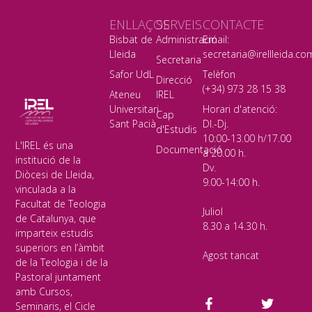
ENLLAÇOS
SERVEIS
CONTACTE
Bisbat de
Administració
Email:
Lleida
secretaria@irellleida.co
Secretaria
Safor UdL
Telèfon
Direcció
(+34) 973 28 15 38
Ateneu
IREL
Universitari
Horari d'atenció:
Cap
Sant Pacià
Dl.-Dj.
d'Estudis
10:00-13.00 h/17.00
L'IREL és una
Documentació
a 20.00 h.
institució de la
Dv.
Diòcesi de Lleida,
9.00-14:00 h.
vinculada a la
Facultat de Teologia
Juliol
de Catalunya, que
8.30 a 14.30 h.
imparteix estudis
superiors en l’àmbit
Agost tancat
de la Teologia i de la
Pastoral juntament
amb Cursos,
Seminaris, el Cicle